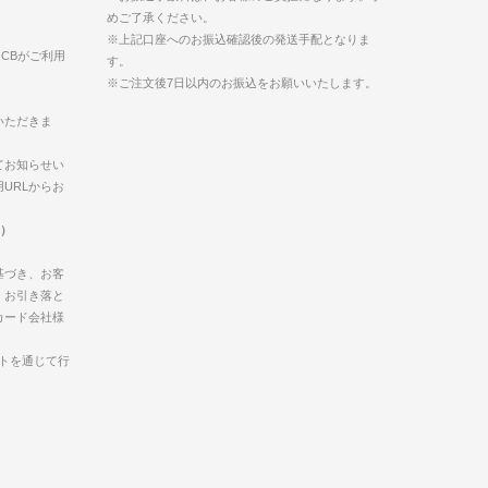
めご了承ください。
※上記口座へのお振込確認後の発送手配となりま
s、JCBがご利用
す。
※ご注文後7日以内のお振込をお願いいたします。
いただきま
てお知らせい
URLからお
間）
基づき、お客
、お引き落と
カード会社様
トを通じて行