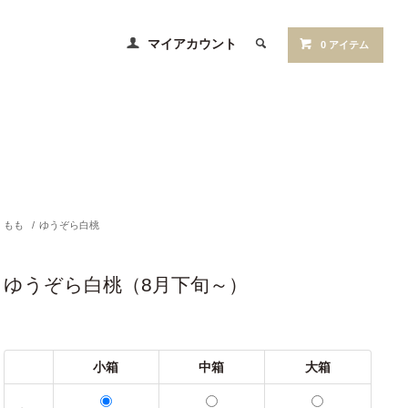
マイアカウント
0 アイテム
もも
/
ゆうぞら白桃
ゆうぞら白桃（8月下旬～）
小箱
中箱
大箱